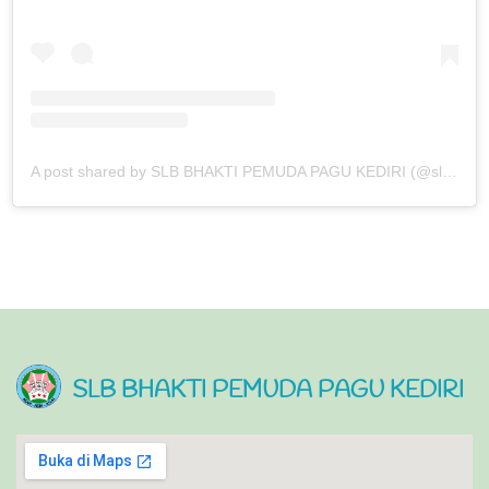
A post shared by SLB BHAKTI PEMUDA PAGU KEDIRI (@slb_bp_pagu)
SLB BHAKTI PEMUDA PAGU KEDIRI